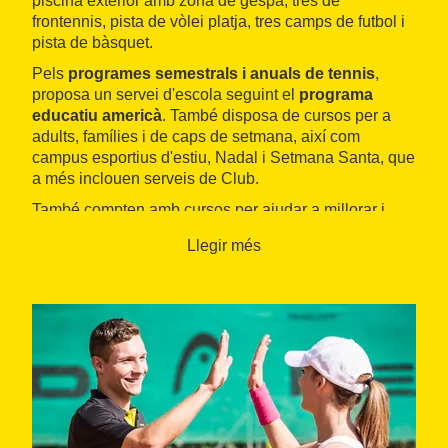
piscina exterior amb zona de gespa, tres de
frontennis, pista de vòlei platja, tres camps de futbol i
pista de bàsquet.
Pels
programes semestrals i anuals de tennis
,
proposa un servei d'escola seguint el
programa
educatiu americà
. També disposa de cursos per a
adults, famílies i de caps de setmana, així com
campus esportius d'estiu, Nadal i Setmana Santa, que
a més inclouen serveis de Club.
També compten amb cursos per ajudar a millorar i
perfeccionar el nivell de pàdel de l'usuari a l'
escola
Llegir més
de pàdel
o amb les classes particulars per a nens i
adults de tots el nivells.
Les instal·lacions inclouen un
servei de restauració
,
dietes especials i el
restaurant La Masia
.