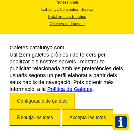
Professionals
Catalunya Convention Bureau
Establiments turístics
Oficines de Turisme
Galetes catalunya.com
Utilitzem galetes pròpies i de tercers per
analitzar els nostres serveis i mostrar-te
AVÍS LEGAL
publicitat relacionada amb les preferències dels
POLÍTICA DE PRIVACITAT
usuaris segons un perfil elaborat a partir dels
COOKIES
seus hàbits de navegació. Pots obtenir més
informació a la
Política de Galetes
ACCESSIBILITAT
.
Configuració de galetes
Copyright © 2026. Agència Catalana de Turisme. Tots els drets reservats.
Rebutja-les totes
Accepta-les totes