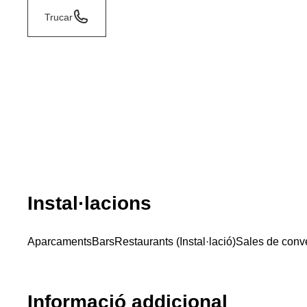
Trucar
Instal·lacions
Aparcaments
Bars
Restaurants (Instal·lació)
Sales de conv
Informació addicional