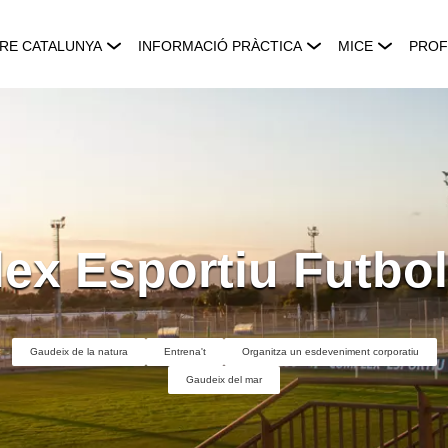
RE CATALUNYA
INFORMACIÓ PRÀCTICA
MICE
PROF
ex Esportiu Futbol
Gaudeix de la natura
Entrena't
Organitza un esdeveniment corporatiu
Gaudeix del mar