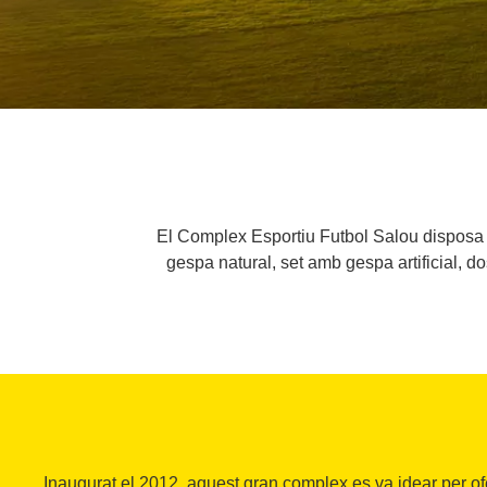
El Complex Esportiu Futbol Salou disposa d
gespa natural, set amb gespa artificial, do
Inaugurat el 2012, aquest gran complex es va idear per of