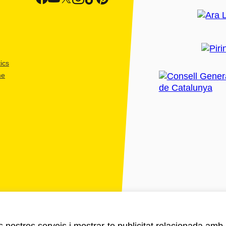
ics
me