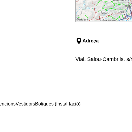
Adreça
Vial, Salou-Cambrils, s
encions
Vestidors
Botigues (Instal·lació)