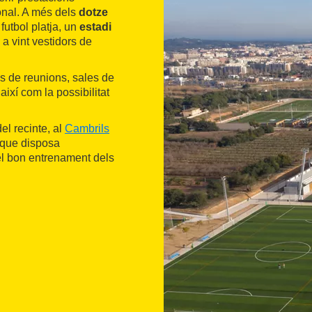
ional. A més dels
dotze
utbol platja, un
estadi
a vint vestidors de
es de reunions, sales de
així com la possibilitat
el recinte, al
Cambrils
 que disposa
el bon entrenament dels