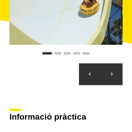
l'estada resulti més exclusiva.
Un dels al·licients del parc és el
delfinari
, el més gran
de la província de Tarragona, que es dedica a donar a
conèixer el fascinant món dels dofins. Organitzen
presentacions diàries dels dofins i els lleons marins,
així com sessions de visites reduïdes en les quals es
pot interactuar amb els simpàtics animals.
Informació pràctica