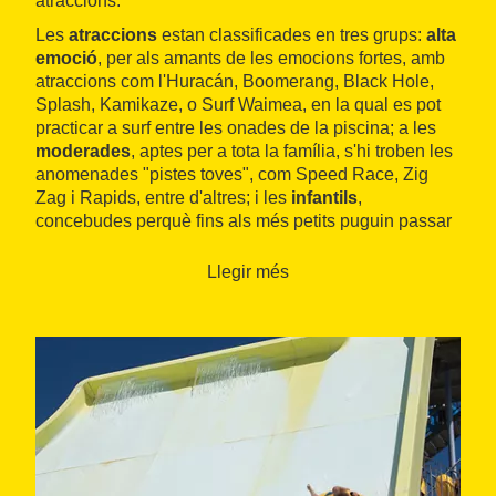
atraccions.
Les
atraccions
estan classificades en tres grups:
alta
emoció
, per als amants de les emocions fortes, amb
atraccions com l'Huracán, Boomerang, Black Hole,
Splash, Kamikaze, o Surf Waimea, en la qual es pot
practicar a surf entre les onades de la piscina; a les
moderades
, aptes per a tota la família, s'hi troben les
anomenades "pistes toves", com Speed Race, Zig
Zag i Rapids, entre d'altres; i les
infantils
,
concebudes perquè fins als més petits puguin passar
una gran estona jugant amb l'aigua.
Llegir més
La
zona infantil
disposa de quatre mil metres
quadrats per a que els menors de deu anys puguin
gaudir d'una pertida experiència al parc aquàtic.
Compta amb àrees exclusives com la Funny jungle o
el Mini park, amb atraccions a la seva mida.
A més, el parc ofereix un
gran spa extrerior
de 450
metres quadrats per relaxar-se amb les cascades i
jacuzzis. També disposa d'una platja de sorra natural,
just al costat de les
zones VIP
i
chillout
per a que