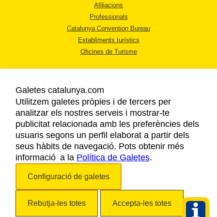
Afiliacions
Professionals
Catalunya Convention Bureau
Establiments turístics
Oficines de Turisme
Galetes catalunya.com
Utilitzem galetes pròpies i de tercers per
analitzar els nostres serveis i mostrar-te
AVÍS LEGAL
publicitat relacionada amb les preferències dels
POLÍTICA DE PRIVACITAT
usuaris segons un perfil elaborat a partir dels
COOKIES
seus hàbits de navegació. Pots obtenir més
informació a la
Política de Galetes
ACCESSIBILITAT
.
Configuració de galetes
Copyright © 2026. Agència Catalana de Turisme. Tots els drets reservats.
Rebutja-les totes
Accepta-les totes