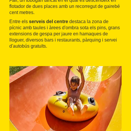
Fall
, un tobogan tancat en el qual es descendeix en
flotador de dues places amb un recorregut de gairebé
cent metres.
Entre els
serveis del centre
destaca la zona de
pícnic amb taules i àrees d'ombra sota els pins, grans
extensions de gespa per jaure en hamaques de
lloguer, diversos bars i restaurants, pàrquing i servei
d'autobús gratuïts.