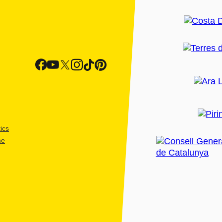
ics
me