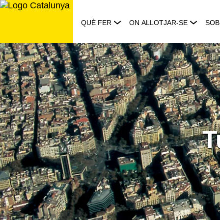
Saltar
al
QUÈ FER
ON ALLOTJAR-SE
SOB
contingut
T