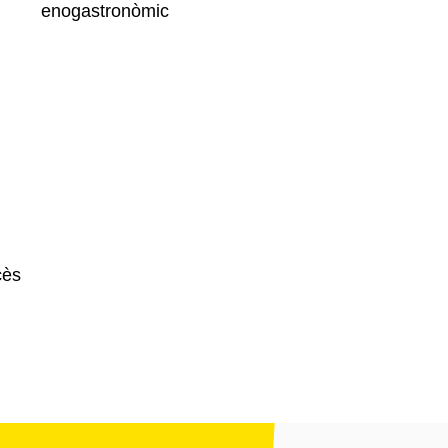
enogastronòmic
cès