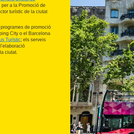
 per a la Promoció de
ctor turístic de la ciutat
e programes de promoció
ing City o el Barcelona
s Turístic
; els serveis
 l'elaboració
a ciutat.