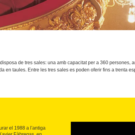
disposa de tres sales: una amb capacitat per a 360 persones, am
 en taules. Entre les tres sales es poden oferir fins a trenta e
rar el 1988 a l'antiga
 Xavier Fàbregas, en