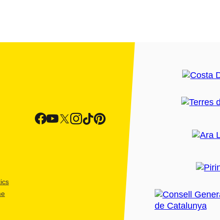
ics
me