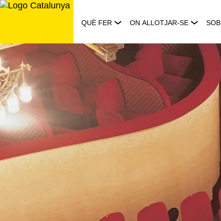
Saltar
al
QUÈ FER
ON ALLOTJAR-SE
SOB
contingut