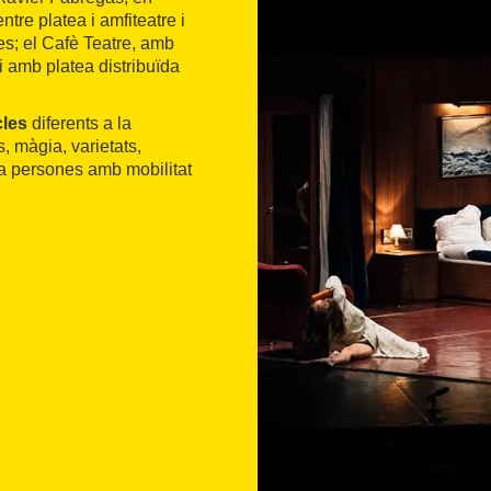
ntre platea i amfiteatre i
s; el Cafè Teatre, amb
 i amb platea distribuïda
.
cles
diferents a la
, màgia, varietats,
 a persones amb mobilitat