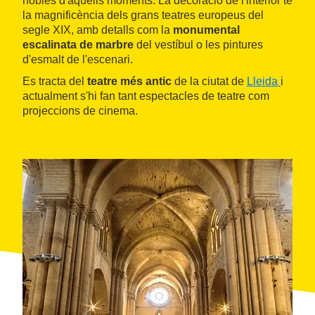
nobles d'aquells moments. La decoració de l'interior té
la magnificència dels grans teatres europeus del
segle XIX, amb detalls com la
monumental
escalinata de marbre
del vestíbul o les pintures
d'esmalt de l'escenari.
Es tracta del
teatre més antic
de la ciutat de
Lleida
i
actualment s'hi fan tant espectacles de teatre com
projeccions de cinema.