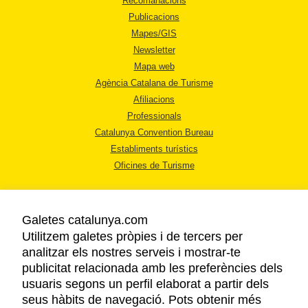
Recomanacions
Publicacions
Mapes/GIS
Newsletter
Mapa web
Agència Catalana de Turisme
Afiliacions
Professionals
Catalunya Convention Bureau
Establiments turístics
Oficines de Turisme
Galetes catalunya.com
Utilitzem galetes pròpies i de tercers per
analitzar els nostres serveis i mostrar-te
AVÍS LEGAL
publicitat relacionada amb les preferències dels
POLÍTICA DE PRIVACITAT
usuaris segons un perfil elaborat a partir dels
COOKIES
seus hàbits de navegació. Pots obtenir més