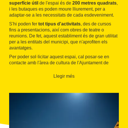
superfície útil
de l'espai és de
200 metres quadrats
,
i les butaques es poden moure lliurement, per a
adaptar-se a les necessitats de cada esdeveniment.
S'hi poden fer
tot tipus d'activitats
, des de cursos
fins a presentacions, així com obres de teatre o
reunions. De fet, aquest establiment és de gran utilitat
per a les entitats del municipi, que n'aprofiten els
avantatges.
Per poder sol·licitar aquest espai, cal posar-se en
contacte amb l'àrea de cultura de l'Ajuntament de
Calonge.
Llegir més