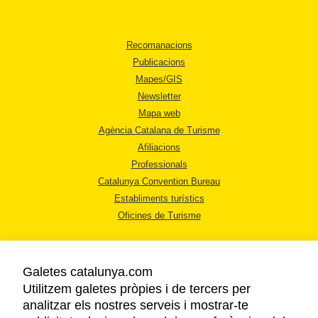
Recomanacions
Publicacions
Mapes/GIS
Newsletter
Mapa web
Agència Catalana de Turisme
Afiliacions
Professionals
Catalunya Convention Bureau
Establiments turístics
Oficines de Turisme
Galetes catalunya.com
Utilitzem galetes pròpies i de tercers per
analitzar els nostres serveis i mostrar-te
AVÍS LEGAL