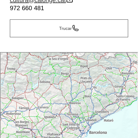
cultura@calonge.cat
972 660 481
Trucar