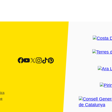
ics
me