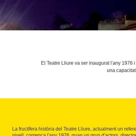
El Teatre Lliure va ser inaugurat l'any 1976 
una capacitat
La fructífera història del Teatre Lliure, actualment un refe
nivell, comença l'any 1976, quan un grup d'actors, director