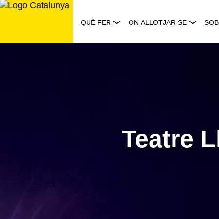
Saltar
al
QUÈ FER
ON ALLOTJAR-SE
SOB
contingut
Teatre L