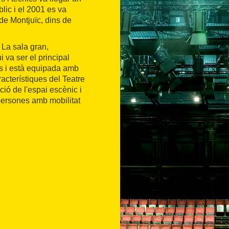
blic i el 2001 es va
de Montjuïc, dins de
 La sala gran,
 va ser el principal
rs i està equipada amb
acterístiques del Teatre
ició de l'espai escènic i
persones amb mobilitat