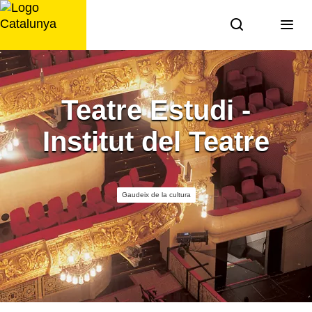
Saltar
al
contingut
Teatre Estudi -
Institut del Teatre
Gaudeix de la cultura