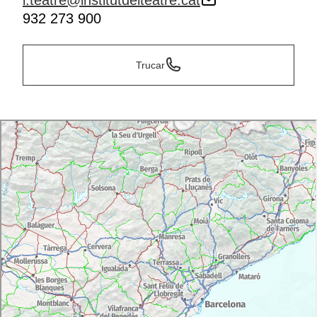
i.teatre@institutdelteatre.cat
932 273 900
Trucar