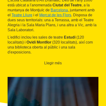
Escola Catalana d'Art Dramàtic. Des de l'any 2000
està ubicat a l'anomenada
Ciutat del Teatre
, a la
muntanya de Montjuïc de
Barcelona
, juntament amb
el
Teatre Lliure
i el
Mercat de les Flors
. Disposa de
dues seus territorials: una a Terrassa, amb el Teatre
Alegria i la Sala Maria Plans, i una altra a Vic, amb la
Sala Laboratori.
L'edifici inclou les sales de teatre
Estudi
(120
localitats) i
Ovidi Montllor
(320 localitats), així com
una biblioteca oberta al públic i una sala
d'exposicions.
Llegir més