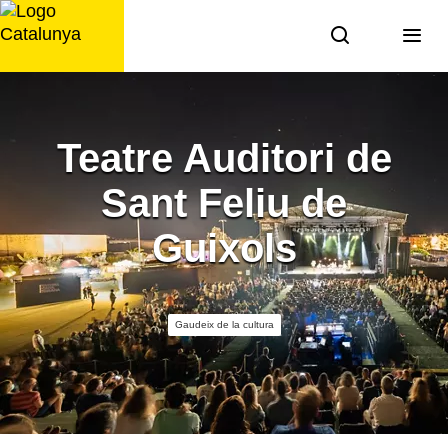
Saltar
al
contingut
Teatre Auditori de
Sant Feliu de
Guixols
Gaudeix de la cultura