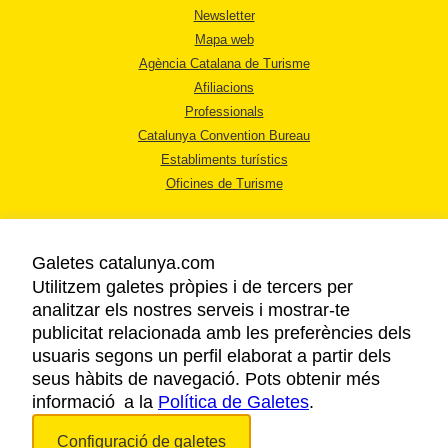
Newsletter
Mapa web
Agència Catalana de Turisme
Afiliacions
Professionals
Catalunya Convention Bureau
Establiments turístics
Oficines de Turisme
Galetes catalunya.com
Utilitzem galetes pròpies i de tercers per
analitzar els nostres serveis i mostrar-te
AVÍS LEGAL
publicitat relacionada amb les preferències dels
POLÍTICA DE PRIVACITAT
usuaris segons un perfil elaborat a partir dels
COOKIES
seus hàbits de navegació. Pots obtenir més
informació a la
Política de Galetes
ACCESSIBILITAT
.
Configuració de galetes