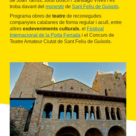
de Joan Tarrús, Jordi Bosch i Santiago Vives i es
troba davant del
monestir
de
Sant Feliu de Guíxols
.
Programa obres de
teatre
de reconegudes
companyies catalanes de forma regular i acull, entre
altres
esdeveniments culturals
, el
Festival
Internacional de la Porta Ferrada
i el Concurs de
Teatre Amateur Ciutat de Sant Feliu de Guíxols.