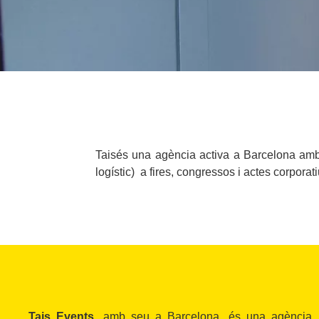
Taisés una agència activa a Barcelona amb
logístic) a fires, congressos i actes corporati
Tais Events
, amb seu a
Barcelona, és una agència 