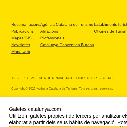
Recomanacions
Agència Catalana de Turisme
Establiments turíst
Publicacions
Afiliacions
Oficines de Turis
Mapes/GIS
Professionals
Newsletter
Catalunya Convention Bureau
Mapa web
AVÍS LEGAL
POLÍTICA DE PRIVACITAT
COOKIES
ACCESSIBILITAT
Copyright © 2026. Agència Catalana de Turisme. Tots els drets reservats.
Galetes catalunya.com
Utilitzem galetes pròpies i de tercers per analitzar e
ELS NOSTRES PARTNERS
elaborat a partir dels seus hàbits de navegació. Pot