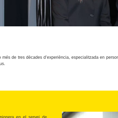
 més de tres dècades d’experiència, especialitzada en person
us.
pionera en el servei de