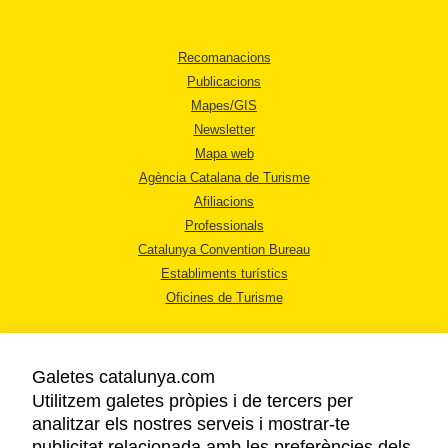
Recomanacions
Publicacions
Mapes/GIS
Newsletter
Mapa web
Agència Catalana de Turisme
Afiliacions
Professionals
Catalunya Convention Bureau
Establiments turístics
Oficines de Turisme
Galetes catalunya.com
Utilitzem galetes pròpies i de tercers per
analitzar els nostres serveis i mostrar-te
AVÍS LEGAL
publicitat relacionada amb les preferències dels