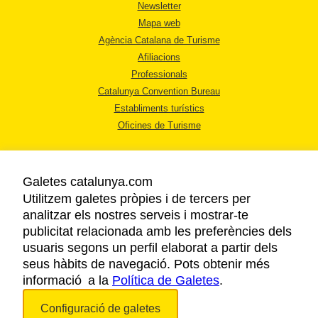
Newsletter
Mapa web
Agència Catalana de Turisme
Afiliacions
Professionals
Catalunya Convention Bureau
Establiments turístics
Oficines de Turisme
Galetes catalunya.com
Utilitzem galetes pròpies i de tercers per
analitzar els nostres serveis i mostrar-te
AVÍS LEGAL
publicitat relacionada amb les preferències dels
POLÍTICA DE PRIVACITAT
usuaris segons un perfil elaborat a partir dels
COOKIES
seus hàbits de navegació. Pots obtenir més
informació a la
Política de Galetes
ACCESSIBILITAT
.
Configuració de galetes