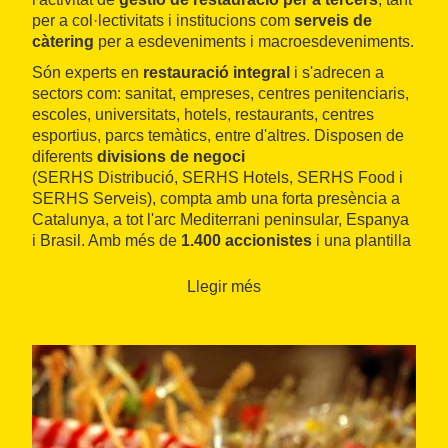
per a col·lectivitats i institucions com
serveis de
càtering
per a esdeveniments i macroesdeveniments.
Són experts en
restauració integral
i s'adrecen a
sectors com: sanitat, empreses, centres penitenciaris,
escoles, universitats, hotels, restaurants, centres
esportius, parcs temàtics, entre d'altres. Disposen de
diferents
divisions de negoci
(SERHS Distribució, SERHS Hotels, SERHS Food i
SERHS Serveis), compta amb una forta presència a
Catalunya, a tot l'arc Mediterrani peninsular, Espanya
i Brasil. Amb més de
1.400 accionistes
i una plantilla
mitjana de
2.500 treballadors
, el Grup dona servei a
més de
40.000 clients.
Llegir més