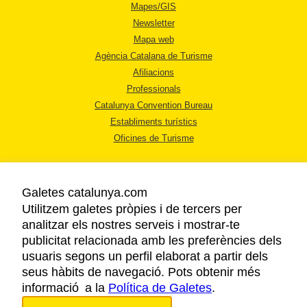
Mapes/GIS
Newsletter
Mapa web
Agència Catalana de Turisme
Afiliacions
Professionals
Catalunya Convention Bureau
Establiments turístics
Oficines de Turisme
Galetes catalunya.com
Utilitzem galetes pròpies i de tercers per
analitzar els nostres serveis i mostrar-te
AVÍS LEGAL
publicitat relacionada amb les preferències dels
POLÍTICA DE PRIVACITAT
usuaris segons un perfil elaborat a partir dels
COOKIES
seus hàbits de navegació. Pots obtenir més
informació a la
Política de Galetes
ACCESSIBILITAT
.