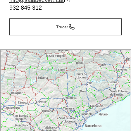
info@salabeckett.cat
932 845 312
Trucar