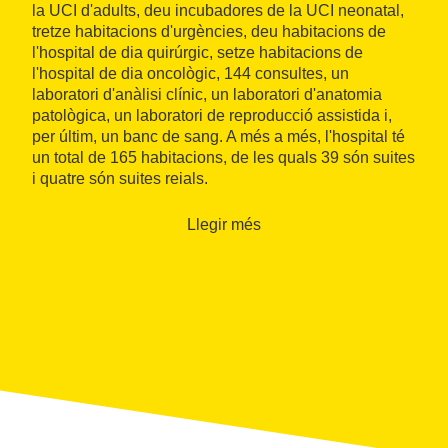
la UCI d'adults, deu incubadores de la UCI neonatal,
tretze habitacions d'urgències, deu habitacions de
l'hospital de dia quirúrgic, setze habitacions de
l'hospital de dia oncològic, 144 consultes, un
laboratori d'anàlisi clínic, un laboratori d'anatomia
patològica, un laboratori de reproducció assistida i,
per últim, un banc de sang. A més a més, l'hospital té
un total de 165 habitacions, de les quals 39 són suites
i quatre són suites reials.
L'Hospital Quirón disposa de professionals en més de
Llegir més
cinquanta especialitats medicoquirúrgiques i, per tant,
ofereix un
servei de salut integral
.