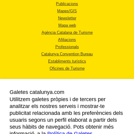
Publicacions
Mapes/GIS
Newsletter
Mapa web
Agència Catalana de Turisme
Afiliacions
Professionals
Catalunya Convention Bureau
Establiments turístics
Oficines de Turisme
Galetes catalunya.com
Utilitzem galetes pròpies i de tercers per
analitzar els nostres serveis i mostrar-te
AVÍS LEGAL
publicitat relacionada amb les preferències dels
POLÍTICA DE PRIVACITAT
usuaris segons un perfil elaborat a partir dels
COOKIES
seus hàbits de navegació. Pots obtenir més
informació a la
Política de Galetes
ACCESSIBILITAT
.