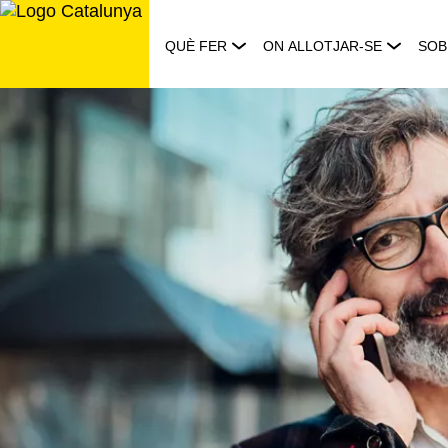
Saltar
al
QUÈ FER
ON ALLOTJAR-SE
SOB
contingut