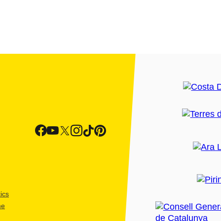
ics
me