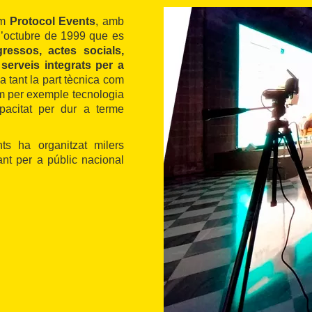
om
Protocol Events
, amb
 d’octubre de 1999 que es
ressos, actes socials,
a
serveis integrats per a
na tant la part tècnica com
m per exemple tecnologia
pacitat per dur a terme
ts ha organitzat milers
ant per a públic nacional