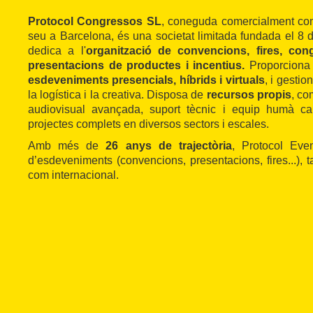
Protocol Congressos SL
, coneguda comercialment c
seu a
Barcelona, és una societat limitada fundada el 8
dedica a l'
organització de convencions, fires, cong
presentacions de productes i incentius.
Proporcion
esdeveniments presencials, híbrids i virtuals
, i gestio
la logística i la creativa. Disposa de
recursos propis
, co
audiovisual avançada, suport tècnic i equip humà ca
projectes complets en diversos sectors i escales.
Amb més de
26 anys de trajectòria
, Protocol Even
d’esdeveniments (convencions, presentacions, fires...), t
com internacional.