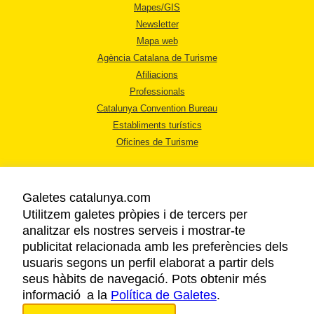
Mapes/GIS
Newsletter
Mapa web
Agència Catalana de Turisme
Afiliacions
Professionals
Catalunya Convention Bureau
Establiments turístics
Oficines de Turisme
Galetes catalunya.com
Utilitzem galetes pròpies i de tercers per
analitzar els nostres serveis i mostrar-te
AVÍS LEGAL
publicitat relacionada amb les preferències dels
POLÍTICA DE PRIVACITAT
usuaris segons un perfil elaborat a partir dels
COOKIES
seus hàbits de navegació. Pots obtenir més
informació a la
Política de Galetes
ACCESSIBILITAT
.