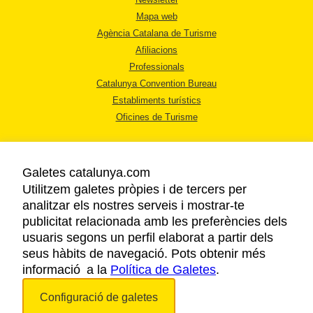
Mapa web
Agència Catalana de Turisme
Afiliacions
Professionals
Catalunya Convention Bureau
Establiments turístics
Oficines de Turisme
Galetes catalunya.com
Utilitzem galetes pròpies i de tercers per
analitzar els nostres serveis i mostrar-te
AVÍS LEGAL
publicitat relacionada amb les preferències dels
POLÍTICA DE PRIVACITAT
usuaris segons un perfil elaborat a partir dels
COOKIES
seus hàbits de navegació. Pots obtenir més
informació a la
Política de Galetes
ACCESSIBILITAT
.
Configuració de galetes
Copyright © 2026. Agència Catalana de Turisme. Tots els drets reservats.