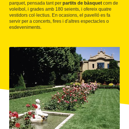
parquet, pensada tant per
partits de bàsquet
com de
voleibol, i grades amb 180 seients, i ofereix quatre
vestidors col·lectius. En ocasions, el pavelló es fa
servir per a concerts, fires i d'altres espectacles o
esdeveniments.