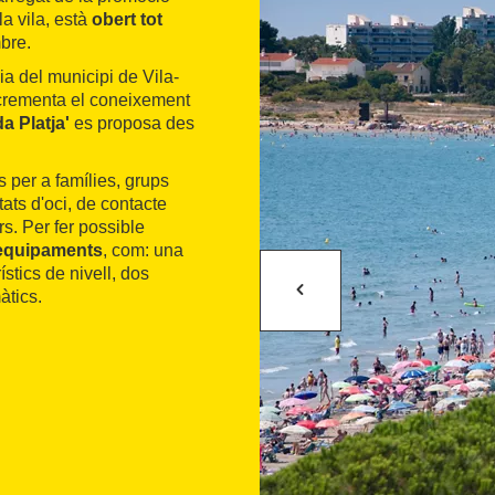
la vila, està
obert tot
mbre.
a del municipi de Vila-
incrementa el coneixement
a Platja'
es proposa des
 per a famílies, grups
tats d'oci, de contacte
ars. Per fer possible
i equipaments
, com: una
ístics de nivell, dos
àtics.