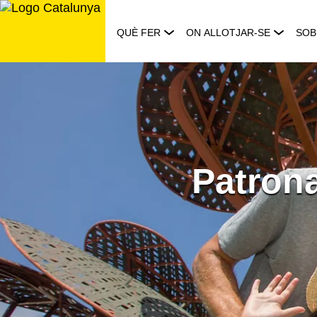
Saltar
al
QUÈ FER
ON ALLOTJAR-SE
SOB
contingut
Patrona