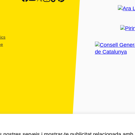
ics
me
ls nostres serveis i mostrar-te publicitat relacionada amb