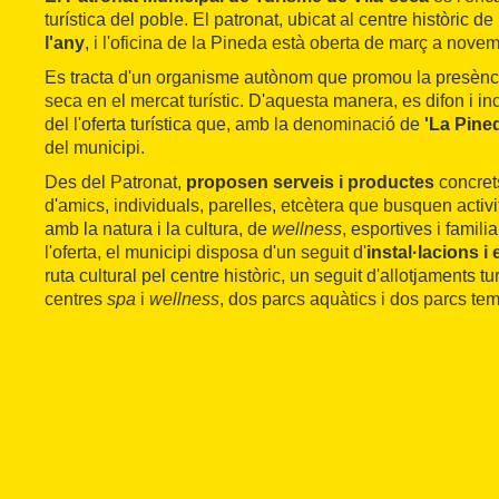
turística del poble. El patronat, ubicat al centre històric de 
l'any
, i l'oficina de la Pineda està oberta de març a nove
Es tracta d'un organisme autònom que promou la presènci
seca en el mercat turístic. D'aquesta manera, es difon i 
del l'oferta turística que, amb la denominació de
'La Pined
del municipi.
Des del Patronat,
proposen serveis i productes
concrets
d'amics, individuals, parelles, etcètera que busquen activi
amb la natura i la cultura, de
wellness
, esportives i famili
l'oferta, el municipi disposa d'un seguit d'
instal·lacions 
ruta cultural pel centre històric, un seguit d'allotjaments tur
centres
spa
i
wellness
, dos parcs aquàtics i dos parcs tem