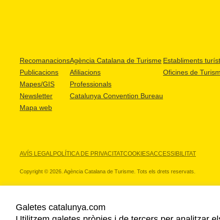
Recomanacions
Agència Catalana de Turisme
Establiments turíst
Publicacions
Afiliacions
Oficines de Turis
Mapes/GIS
Professionals
Newsletter
Catalunya Convention Bureau
Mapa web
AVÍS LEGAL
POLÍTICA DE PRIVACITAT
COOKIES
ACCESSIBILITAT
Copyright © 2026. Agència Catalana de Turisme. Tots els drets reservats.
Galetes catalunya.com
Utilitzem galetes pròpies i de tercers per analitzar e