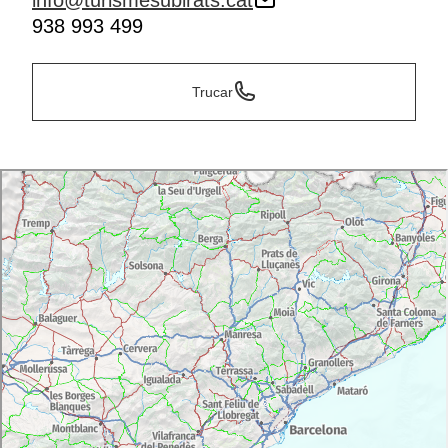
info@turismesubirats.cat
938 993 499
Trucar