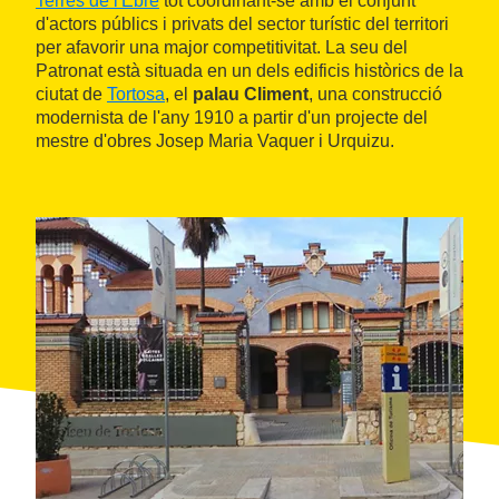
Terres de l'Ebre
tot coordinant-se amb el conjunt
d'actors públics i privats del sector turístic del territori
per afavorir una major competitivitat. La seu del
Patronat està situada en un dels edificis històrics de la
ciutat de
Tortosa
, el
palau Climent
, una construcció
modernista de l'any 1910 a partir d'un projecte del
mestre d'obres Josep Maria Vaquer i Urquizu.