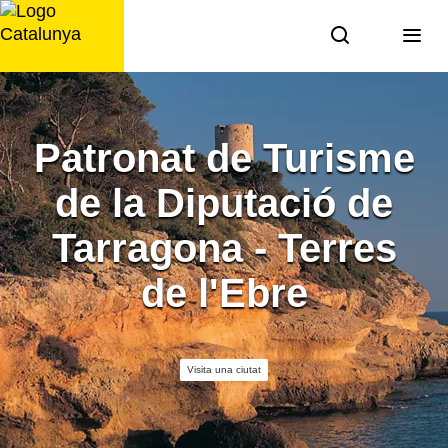
Saltar
al
contingut
Patronat de Turisme
de la Diputació de
Tarragona - Terres
de l'Ebre
Visita una ciutat