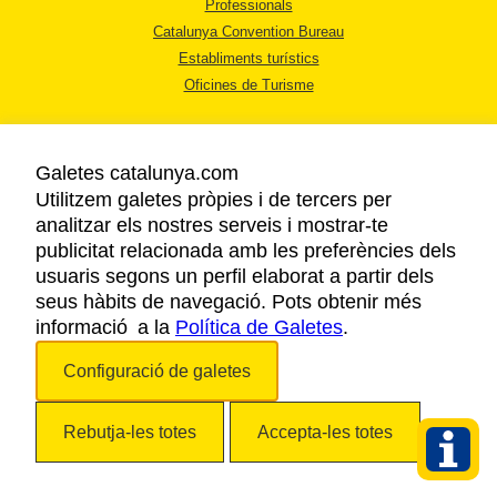
Professionals
Catalunya Convention Bureau
Establiments turístics
Oficines de Turisme
Galetes catalunya.com
Utilitzem galetes pròpies i de tercers per
analitzar els nostres serveis i mostrar-te
AVÍS LEGAL
publicitat relacionada amb les preferències dels
POLÍTICA DE PRIVACITAT
usuaris segons un perfil elaborat a partir dels
COOKIES
seus hàbits de navegació. Pots obtenir més
informació a la
Política de Galetes
ACCESSIBILITAT
.
Configuració de galetes
Copyright © 2026. Agència Catalana de Turisme. Tots els drets reservats.
Rebutja-les totes
Accepta-les totes