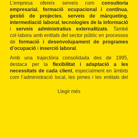
L’empresa ofereix serveis com
consultoria
empresarial
,
formació ocupacional i contínua
,
gestió de projectes
,
serveis de màrqueting
,
intermediació laboral
,
tecnologies de la informació
i
serveis administratius externalitzats
. També
col·labora amb entitats del sector públic en processos
de
formació i desenvolupament de programes
d’ocupació
i
inserció laboral
.
Amb una trajectòria consolidada des de 1995,
destaca per la
flexibilitat i adaptació a les
necessitats de cada client
, especialment en àmbits
com l’administració local, les pimes i les entitats del
tercer sector. L’equip multidisciplinari d’Òptim treballa
per oferir
solucions integrades i eficients
, amb un
Llegir més
enfocament territorial arrelat al
Camp de Tarragona
.