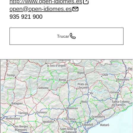
http://www.open-idiomes.es
open@open-idiomes.es
935 921 900
Trucar