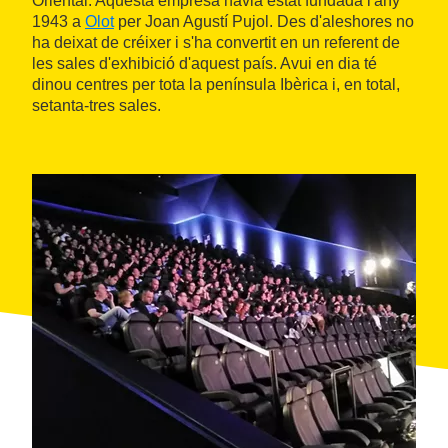
Oriental. Aquesta empresa havia estat fundada l'any
1943 a
Olot
per Joan Agustí Pujol. Des d'aleshores no
ha deixat de créixer i s'ha convertit en un referent de
les sales d'exhibició d'aquest país. Avui en dia té
dinou centres per tota la península Ibèrica i, en total,
setanta-tres sales.