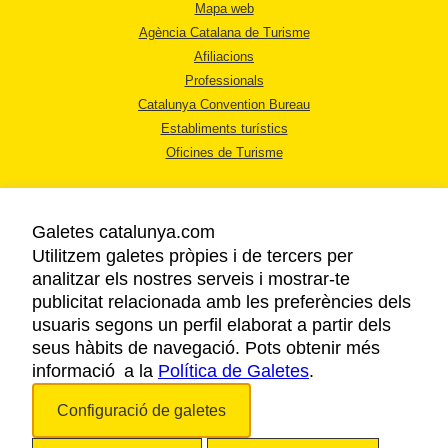
Mapa web
Agència Catalana de Turisme
Afiliacions
Professionals
Catalunya Convention Bureau
Establiments turístics
Oficines de Turisme
Galetes catalunya.com
Utilitzem galetes pròpies i de tercers per
analitzar els nostres serveis i mostrar-te
AVÍS LEGAL
publicitat relacionada amb les preferències dels
POLÍTICA DE PRIVACITAT
usuaris segons un perfil elaborat a partir dels
COOKIES
seus hàbits de navegació. Pots obtenir més
informació a la
Política de Galetes
ACCESSIBILITAT
.
Configuració de galetes
Copyright © 2026. Agència Catalana de Turisme. Tots els drets reservats.