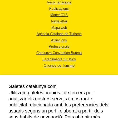
Recomanacions
Publicacions
Mapes/GIS
Newsletter
Mapa web
Agència Catalana de Turisme
Afiliacions
Professionals
Catalunya Convention Bureau
Establiments turístics
Oficines de Turisme
Galetes catalunya.com
Utilitzem galetes pròpies i de tercers per
analitzar els nostres serveis i mostrar-te
AVÍS LEGAL
publicitat relacionada amb les preferències dels
POLÍTICA DE PRIVACITAT
usuaris segons un perfil elaborat a partir dels
COOKIES
seus hàbits de navegació. Pots obtenir més