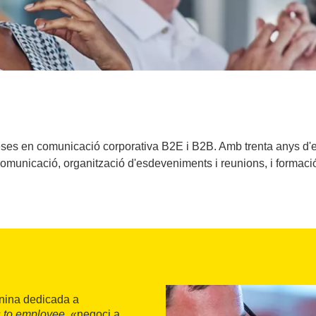
s en comunicació corporativa B2E i B2B. Amb trenta anys d'exp
omunicació, organització d'esdeveniments i reunions, i formaci
onina dedicada a
 to employee
, «negoci a