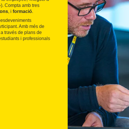
»). Compta amb tres
ions
, i
formació
.
i esdeveniments
articipant. Amb més de
 a través de plans de
estudiants i professionals