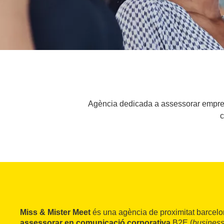
Agència dedicada a assessorar emprese
c
Miss & Mister Meet
és una agència de proximitat barcel
assessorar en comunicació corporativa
B2E (
business