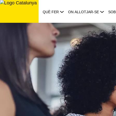
Saltar
al
QUÈ FER
ON ALLOTJAR-SE
SOB
contingut