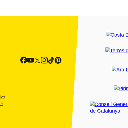
ics
me