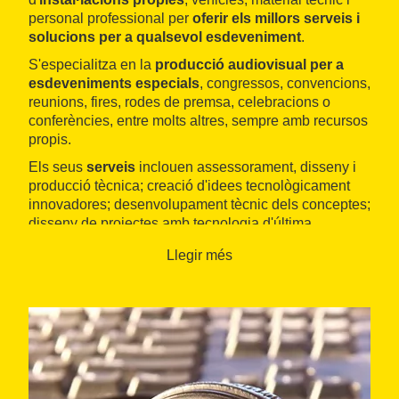
personal professional per
oferir els millors serveis i
solucions per a qualsevol esdeveniment
.
S'especialitza en la
producció audiovisual per a
esdeveniments especials
, congressos, convencions,
reunions, fires, rodes de premsa, celebracions o
conferències, entre molts altres, sempre amb recursos
propis.
Els seus
serveis
inclouen assessorament, disseny i
producció tècnica; creació d'idees tecnològicament
innovadores; desenvolupament tècnic dels conceptes;
disseny de projectes amb tecnologia d'última
generació; lloguer o instal·lació d'equipament
Llegir més
audiovisual i supervisió durant l'esdeveniment; anàlisi
i seguiment de tot el procés, i creació de material
audiovisual.