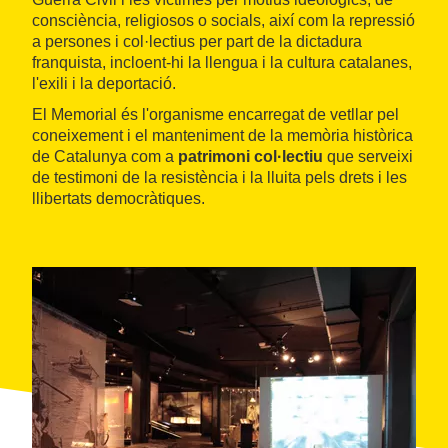
consciència, religiosos o socials, així com la repressió
a persones i col·lectius per part de la dictadura
franquista, incloent-hi la llengua i la cultura catalanes,
l'exili i la deportació.
El Memorial és l'organisme encarregat de vetllar pel
coneixement i el manteniment de la memòria històrica
de Catalunya com a
patrimoni col·lectiu
que serveixi
de testimoni de la resistència i la lluita pels drets i les
llibertats democràtiques.