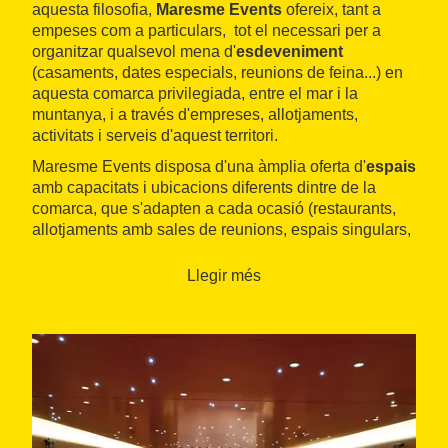
aquesta filosofia,
Maresme Events
ofereix, tant a
empeses com a particulars, tot el necessari per a
organitzar qualsevol mena d'
esdeveniment
(casaments, dates especials, reunions de feina...) en
aquesta comarca privilegiada, entre el mar i la
muntanya, i a través d'empreses, allotjaments,
activitats i serveis d'aquest territori.
Maresme Events disposa d'una àmplia oferta d'
espais
amb capacitats i ubicacions diferents dintre de la
comarca, que s'adapten a cada ocasió (restaurants,
allotjaments amb sales de reunions, espais singulars,
teatres i auditoris...). A més, ofereixen tots els
serveis
complementaris
perquè l'organització I el resultat
Llegir més
sigui èxit total (serveis audiovisuals, transport,
speakers
, lloguer de material tècnic, organització de
congressos...). Aprofitant el potencial del Maresme
com a referent en
activitats
after the meeting
,
a
través de Maresme Events també es poden contractar
experiències
per a fer de qualsevol trobada o reunió
una vivència única i personalitzada (lloguer de
vaixells, tallers, activitats d'aventura...).