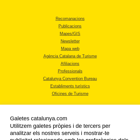
Recomanacions
Publicacions
Mapes/GIS
Newsletter
Mapa web
Agència Catalana de Turisme
Afiliacions
Professionals
Catalunya Convention Bureau
Establiments turístics
Oficines de Turisme
Galetes catalunya.com
Utilitzem galetes pròpies i de tercers per
analitzar els nostres serveis i mostrar-te
AVÍS LEGAL