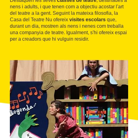
Destaquen les seves
classes de teatre
, destinades a
nens i adults, i que tenen com a objectiu acostar l'art
del teatre a la gent. Seguint la mateixa filosofia, la
Casa del Teatre Nu ofereix
visites escolars
que,
durant un dia, mostren als nens i nenes com treballa
una companyia de teatre. Igualment, s'hi ofereix espai
per a creadors que hi vulguin residir.