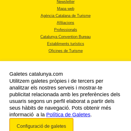
Newsletter
Mapa web
Agència Catalana de Turisme
Afiliacions
Professionals
Catalunya Convention Bureau
Establiments turístics
Oficines de Turisme
Galetes catalunya.com
Utilitzem galetes pròpies i de tercers per
analitzar els nostres serveis i mostrar-te
AVÍS LEGAL
publicitat relacionada amb les preferències dels
POLÍTICA DE PRIVACITAT
usuaris segons un perfil elaborat a partir dels
COOKIES
seus hàbits de navegació. Pots obtenir més
informació a la
Política de Galetes
ACCESSIBILITAT
.
Configuració de galetes