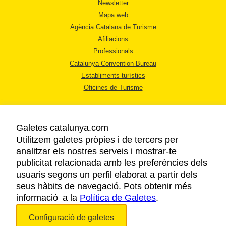
Newsletter
Mapa web
Agència Catalana de Turisme
Afiliacions
Professionals
Catalunya Convention Bureau
Establiments turístics
Oficines de Turisme
Galetes catalunya.com
Utilitzem galetes pròpies i de tercers per
analitzar els nostres serveis i mostrar-te
AVÍS LEGAL
publicitat relacionada amb les preferències dels
POLÍTICA DE PRIVACITAT
usuaris segons un perfil elaborat a partir dels
COOKIES
seus hàbits de navegació. Pots obtenir més
informació a la
Política de Galetes
ACCESSIBILITAT
.
Configuració de galetes