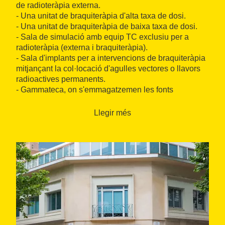
de radioteràpia externa.
- Una unitat de braquiteràpia d'alta taxa de dosi.
- Una unitat de braquiteràpia de baixa taxa de dosi.
- Sala de simulació amb equip TC exclusiu per a
radioteràpia (externa i braquiteràpia).
- Sala d'implants per a intervencions de braquiteràpia
mitjançant la col·locació d'agulles vectores o llavors
radioactives permanents.
- Gammateca, on s'emmagatzemen les fonts
radioactives tant per a tractaments com per a
verificacions.
Llegir més
- Aula polivalent amb un ampli accés visual a la sala
d'implants.
- Hospital de dia amb tres habitacions, espai
d'infermeria i sala de descans per als familiars.
A més a més, al centre hi ha diversos despatxos
mèdics i el Servei de Física Mèdica i Protecció
Radiològica.
L'objectiu principal de l'IMOR és donar una
atenció
de qualitat, ràpida i personalitzada
, tot utilitzant la