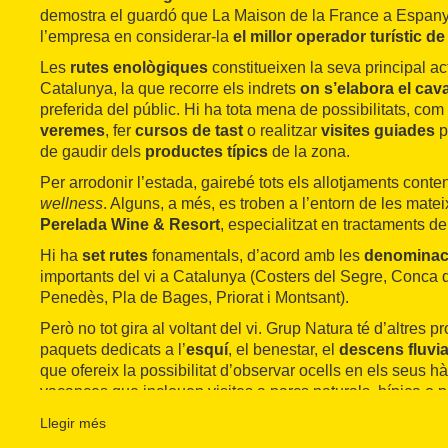
demostra el guardó que La Maison de la France a Espany
l’empresa en considerar-la
el millor operador turístic d
Les
rutes enològiques
constitueixen la seva principal acti
Catalunya, la que recorre els indrets
on s’elabora el cav
preferida del públic. Hi ha tota mena de possibilitats, com 
veremes
, fer
cursos de tast
o realitzar
visites guiades
p
de gaudir dels
productes típics
de la zona.
Per arrodonir l’estada, gairebé tots els allotjaments cont
wellness
. Alguns, a més, es troben a l’entorn de les mate
Perelada Wine & Resort
, especialitzat en tractaments d
Hi ha
set rutes
fonamentals, d’acord amb les
denominac
importants del vi a Catalunya (Costers del Segre, Conca
Penedès, Pla de Bages, Priorat i Montsant).
Però no tot gira al voltant del vi. Grup Natura té d’altres 
paquets dedicats a l’
esquí
, el benestar, el
descens fluvi
que ofereix la possibilitat d’observar ocells en els seus h
vacances que inclouen visites a parcs naturals, hípica o 
muntanya. En tots els casos, l’
allotjament
es realitza en h
Llegir més
naturals
. A més, disposen d’un departament especialitza