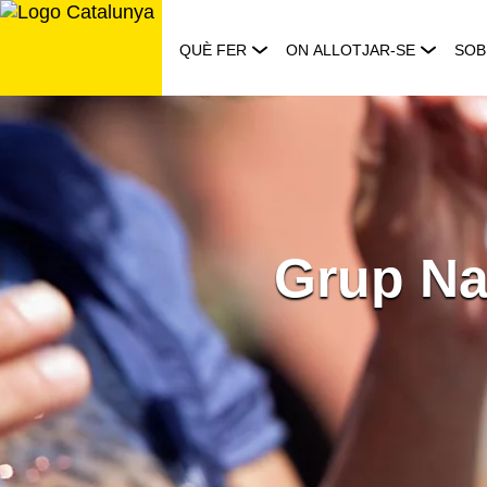
Saltar
al
QUÈ FER
ON ALLOTJAR-SE
SOB
contingut
Grup Na