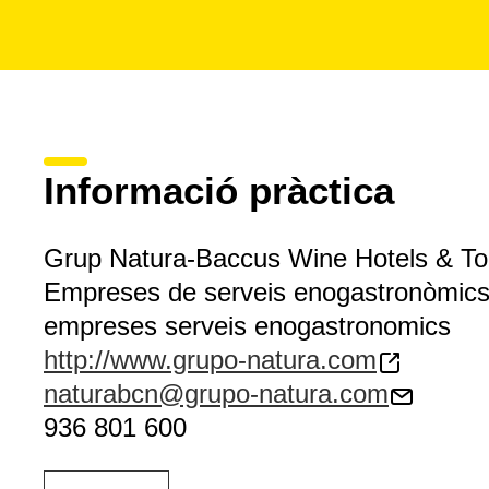
grups
, i organitzen viatges per a empreses i associacions
Informació pràctica
Grup Natura-Baccus Wine Hotels & To
Empreses de serveis enogastronòmic
empreses serveis enogastronomics
http://www.grupo-natura.com
naturabcn@grupo-natura.com
936 801 600