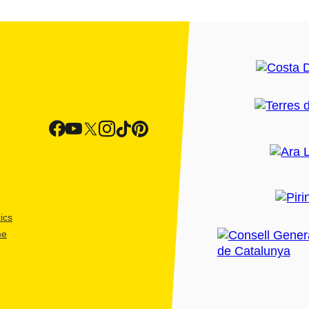
ics
me