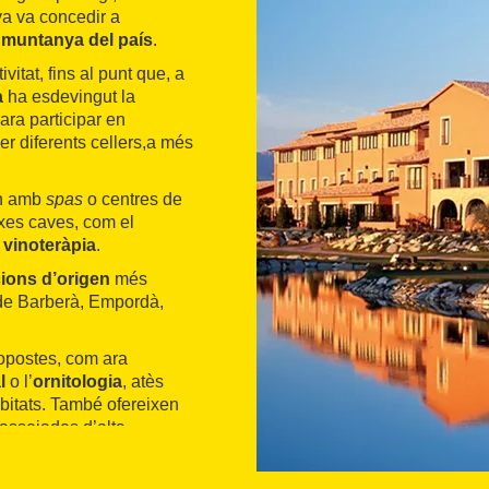
a va concedir a
e muntanya del país
.
vitat, fins al punt que, a
a
ha esdevingut la
ara participar en
er diferents cellers,
a més
en amb
spas
o centres de
ixes caves, com el
e
vinoteràpia
.
ions d’origen
més
 de Barberà, Empordà,
propostes, com ara
al
o l’
ornitologia
, atès
àbitats. També ofereixen
passejades d’alta
otels situats en
entorns
t en
reserves per a