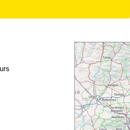
.
urs
s