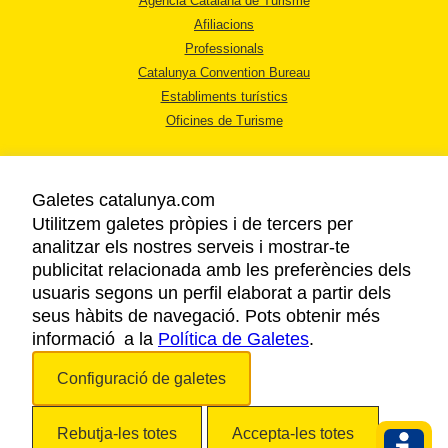
Agència Catalana de Turisme
Afiliacions
Professionals
Catalunya Convention Bureau
Establiments turístics
Oficines de Turisme
Galetes catalunya.com
Utilitzem galetes pròpies i de tercers per
analitzar els nostres serveis i mostrar-te
AVÍS LEGAL
publicitat relacionada amb les preferències dels
POLÍTICA DE PRIVACITAT
usuaris segons un perfil elaborat a partir dels
COOKIES
seus hàbits de navegació. Pots obtenir més
informació a la
Política de Galetes
ACCESSIBILITAT
.
Configuració de galetes
Copyright © 2026. Agència Catalana de Turisme. Tots els drets reservats.
Rebutja-les totes
Accepta-les totes