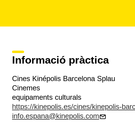
Informació pràctica
Cines Kinépolis Barcelona Splau
Cinemes
equipaments culturals
https://kinepolis.es/cines/kinepolis-bar
info.espana@kinepolis.com