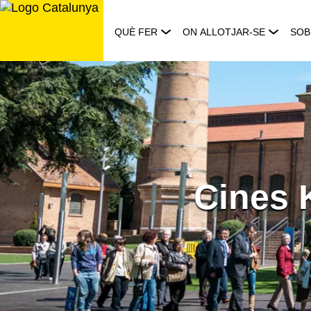
Saltar
al
QUÈ FER
ON ALLOTJAR-SE
SOB
contingut
Cines 