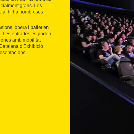
ecialment grans. Les
cial hi ha nombroses
sions, òpera i ballet en
t
. Les entrades es poden
rsones amb mobilitat
Catalana d'Exhibició
resentacions.