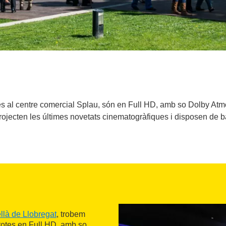
es al centre comercial Splau, són en Full HD, amb so Dolby Atmo
ojecten les últimes novetats cinematogràfiques i disposen de ba
llà de Llobregat
, trobem
totes en Full HD, amb so