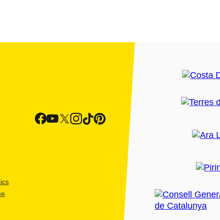
ics
me