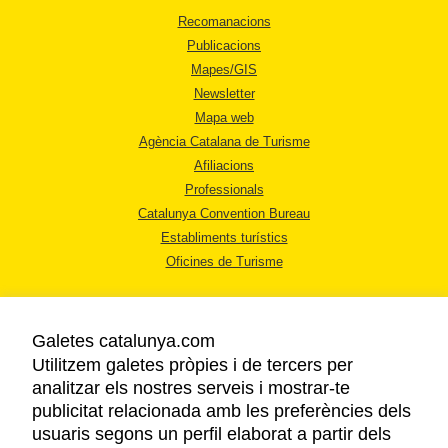
Recomanacions
Publicacions
Mapes/GIS
Newsletter
Mapa web
Agència Catalana de Turisme
Afiliacions
Professionals
Catalunya Convention Bureau
Establiments turístics
Oficines de Turisme
Galetes catalunya.com
Utilitzem galetes pròpies i de tercers per
analitzar els nostres serveis i mostrar-te
AVÍS LEGAL
publicitat relacionada amb les preferències dels
POLÍTICA DE PRIVACITAT
usuaris segons un perfil elaborat a partir dels