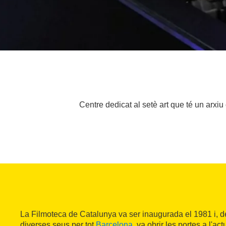
Centre dedicat al setè art que té un arxiu
La Filmoteca de Catalunya va ser inaugurada el 1981 i, 
diverses seus per tot
Barcelona
, va obrir les portes a l'act