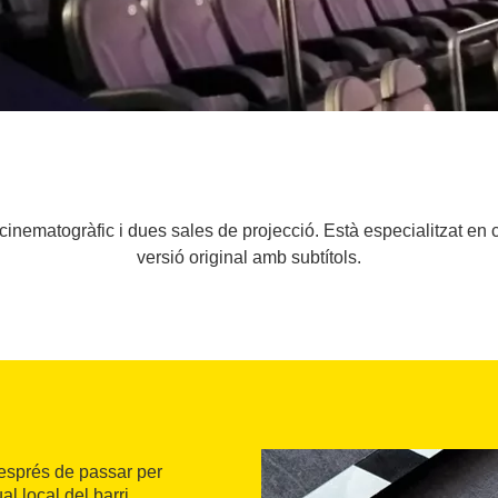
 cinematogràfic i dues sales de projecció. Està especialitzat en c
versió original amb subtítols.
després de passar per
ual local del barri