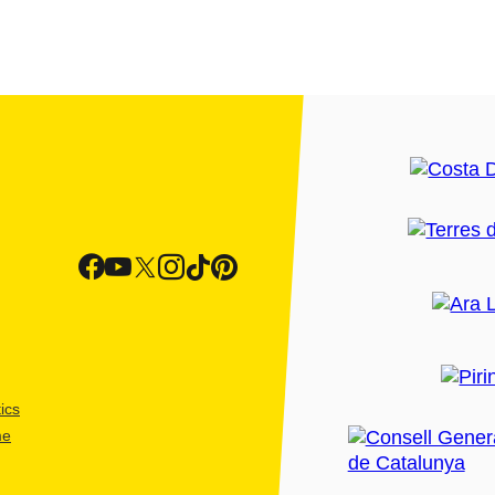
ics
me