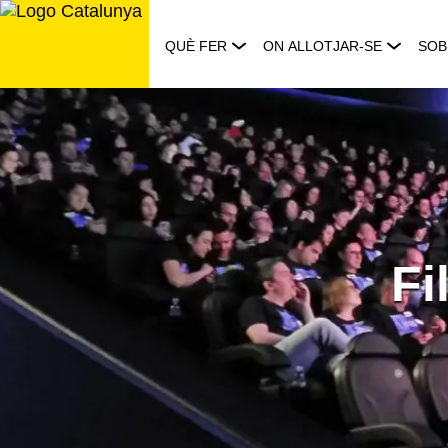
Saltar
al
QUÈ FER
ON ALLOTJAR-SE
SOB
contingut
Fi