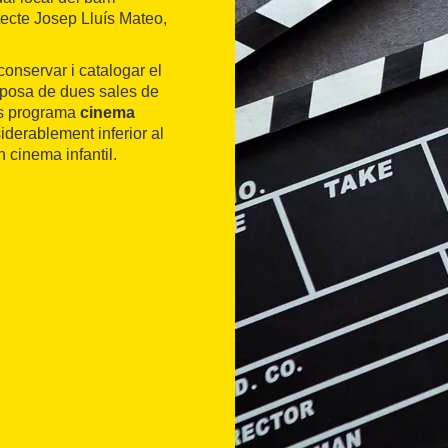
itecte Josep Lluís Mateo,
conservar i catalogar el
isposa de dues sales de
es programa
cinema
iderablement inferior al
 cinema infantil.