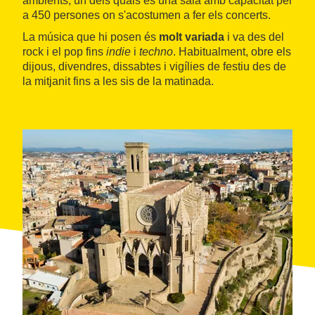
ambients, un dels quals és una sala amb capacitat per
a 450 persones on s'acostumen a fer els concerts.
La música que hi posen és
molt variada
i va des del
rock i el pop fins
indie
i
techno
. Habitualment, obre els
dijous, divendres, dissabtes i vigílies de festiu des de
la mitjanit fins a les sis de la matinada.