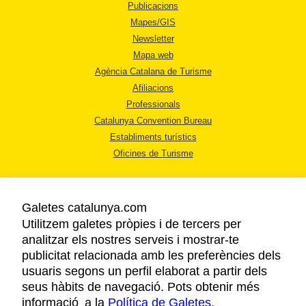
Publicacions
Mapes/GIS
Newsletter
Mapa web
Agència Catalana de Turisme
Afiliacions
Professionals
Catalunya Convention Bureau
Establiments turístics
Oficines de Turisme
Galetes catalunya.com
Utilitzem galetes pròpies i de tercers per
analitzar els nostres serveis i mostrar-te
AVÍS LEGAL
publicitat relacionada amb les preferències dels
POLÍTICA DE PRIVACITAT
usuaris segons un perfil elaborat a partir dels
COOKIES
seus hàbits de navegació. Pots obtenir més
informació a la
Política de Galetes
ACCESSIBILITAT
.