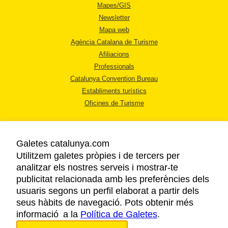
Mapes/GIS
Newsletter
Mapa web
Agència Catalana de Turisme
Afiliacions
Professionals
Catalunya Convention Bureau
Establiments turístics
Oficines de Turisme
Galetes catalunya.com
Utilitzem galetes pròpies i de tercers per
analitzar els nostres serveis i mostrar-te
AVÍS LEGAL
publicitat relacionada amb les preferències dels
POLÍTICA DE PRIVACITAT
usuaris segons un perfil elaborat a partir dels
COOKIES
seus hàbits de navegació. Pots obtenir més
informació a la
Política de Galetes
ACCESSIBILITAT
.