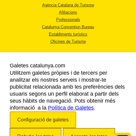
Agència Catalana de Turisme
Afiliacions
Professionals
Catalunya Convention Bureau
Establiments turístics
Oficines de Turisme
Galetes catalunya.com
Utilitzem galetes pròpies i de tercers per
analitzar els nostres serveis i mostrar-te
AVÍS LEGAL
publicitat relacionada amb les preferències dels
POLÍTICA DE PRIVACITAT
usuaris segons un perfil elaborat a partir dels
COOKIES
seus hàbits de navegació. Pots obtenir més
informació a la
Política de Galetes
ACCESSIBILITAT
.
Configuració de galetes
Copyright © 2026. Agència Catalana de Turisme. Tots els drets reservats.