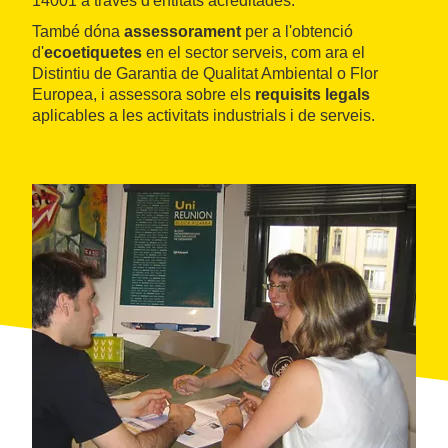
14001 a través d'entitats acreditades.
També dóna
assessorament
per a l'obtenció
d'
ecoetiquetes
en el sector serveis, com ara el
Distintiu de Garantia de Qualitat Ambiental o Flor
Europea, i assessora sobre els
requisits legals
aplicables a les activitats industrials i de serveis.