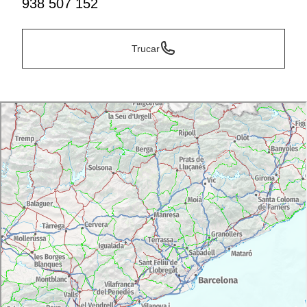
938 507 152
Trucar