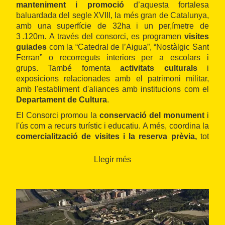
manteniment i promoció
d’aquesta fortalesa
baluardada del segle XVIII, la més gran de Catalunya,
amb una superfície de 32ha i un per,ímetre de
3 .120m. A través del consorci, es programen
visites
guiades
com la “Catedral de l’Aigua”, “Nostàlgic Sant
Ferran” o recorreguts interiors per a escolars i
grups. També fomenta
activitats culturals
i
exposicions relacionades amb el patrimoni militar,
amb l'establiment d'aliances amb institucions com el
Departament de Cultura
.
El Consorci promou la
conservació del monument
i
l'ús com a recurs turístic i educatiu. A més, coordina la
comercialització de visites i la reserva prèvia,
tot
facilitant l’accessibilitat als ciutadans locals, escolars i
visitants d’arreu.
Llegir més