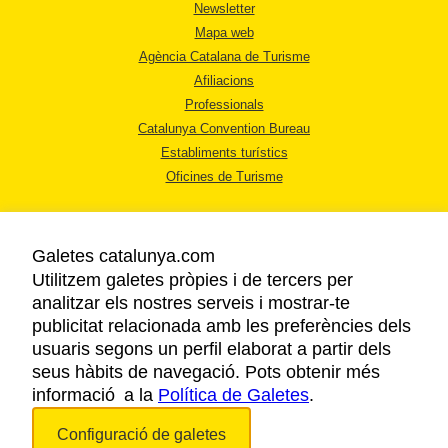
Newsletter
Mapa web
Agència Catalana de Turisme
Afiliacions
Professionals
Catalunya Convention Bureau
Establiments turístics
Oficines de Turisme
Galetes catalunya.com
Utilitzem galetes pròpies i de tercers per
analitzar els nostres serveis i mostrar-te
AVÍS LEGAL
publicitat relacionada amb les preferències dels
POLÍTICA DE PRIVACITAT
usuaris segons un perfil elaborat a partir dels
COOKIES
seus hàbits de navegació. Pots obtenir més
informació a la
Política de Galetes
ACCESSIBILITAT
.
Configuració de galetes