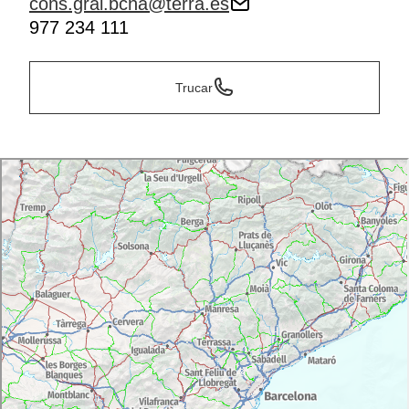
cons.gral.bcna@terra.es
977 234 111
Trucar