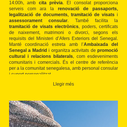
14:00h, amb
cita prèvia
. El consolat proporciona
serveis com ara la
renovació de passaports,
legalització de documents, tramitació de visats
i
assessorament consular
. També facilita la
tramitació de visats electrònics
, poders, certificats
de naixement, matrimoni o divorci, segons els
requisits del Ministeri d’Afers Exteriors del Senegal.
Manté coordinació estreta amb l’
Ambaixada del
Senegal a Madrid
i organitza activitats de
promoció
cultural i relacions bilaterals
, com esdeveniments
comunitaris i comercials. És el centre de referència
per a la comunitat senegalesa, amb personal consular
i suport personalitzat.
Llegir més