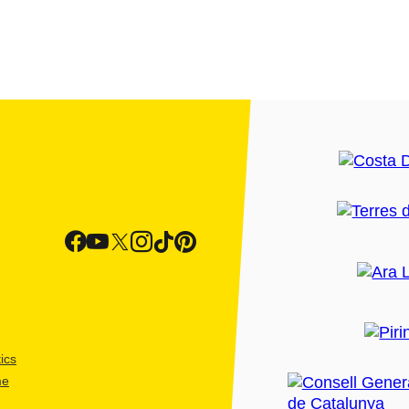
ics
me