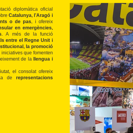
tació diplomàtica oficial
obre
Catalunya, l’Aragó i
ents o de pas
, i ofereix
nsular en emergències,
s
. A més de la funció
als entre el Regne Unit i
stitucional, la promoció
n iniciatives que fomenten
neixement de la
llengua i
tat, el consolat ofereix
rxa de
representacions