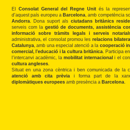
El
Consolat General del Regne Unit
és la represen
d’aquest país europeu a
Barcelona
, amb competència s
Andorra
. Dona suport als
ciutadans britànics resid
serveis com la
gestió de documents, assistència co
informació sobre tràmits legals i serveis notarial
administrativa, el consolat promou les
relacions bilater
Catalunya
, amb una especial atenció a la
cooperació in
comercial, l’educació i la cultura britànica
. Participa e
l’intercanvi acadèmic, la
mobilitat internacional
i el co
cultura angleses
.
Situat en una zona cèntrica i ben comunicada de la ciu
atenció amb cita prèvia
i forma part de la xa
diplomàtiques europees
amb presència a
Barcelona
.