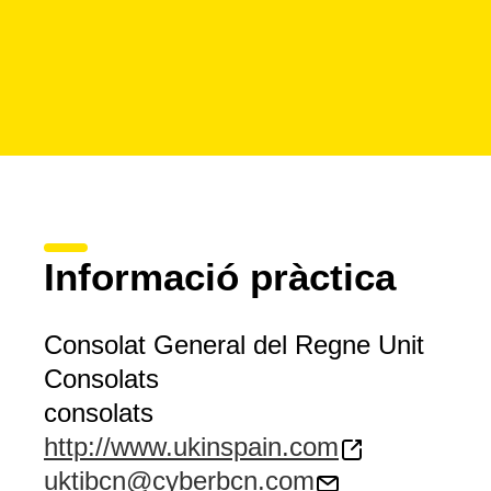
Informació pràctica
Consolat General del Regne Unit
Consolats
consolats
http://www.ukinspain.com
uktibcn@cyberbcn.com