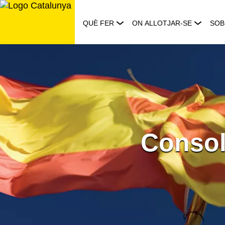
Saltar
al
QUÈ FER
ON ALLOTJAR-SE
SOB
contingut
Consol