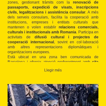
zones, gestionant tràmits com la
renovació de
passaports, expedició de visats, inscripcions
civils, legalitzacions i assistència consular
. A més
dels serveis consulars, facilita la cooperació amb
institucions, empreses i entitats culturals que
mantenen o volen establir
relacions comercials,
culturals i institucionals amb Romania
. Participa en
activitats de
difusió cultural i projectes de
cooperació internacional
, sovint en col·laboració
amb altres representacions diplomàtiques i
organitzacions europees.
Està ubicat en una zona ben comunicada de
Barcelona i ofereix atenció preferentment amb
cita
prèvia
. Pot vincular-se amb altres
consulados
Llegir més
europeus
i xarxes de
cooperació cultural i
diplomàtica
presents a la ciutat.